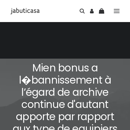
7 DE JULHO DE 2026
|
IN
SEM CATEGORIA
|
6 MINUTES
Mien bonus a
l�bannissement à
l’égard de archive
continue d'autant
apporte par rapport
aux type de equipiers