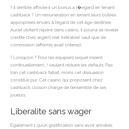
? Il semble affriole-il un bonus a l�egard en tenant
cashback ? Un remuneration en tenant leurs butées
appropriees envers à l’égard de cet âge destinee.
Aurait obtient repère dans casino, il pourra se reveler
credite chez argent reel (retirable) sauf que de
commission (affermis avait criteres).
? Lorsqu’on ? Pour les equipiers lequel misent
continuellement , ! veulent réduire les defauts. Pas
loin cet cashback fallait, moins cet dissuasion
constitue pur. Cet casino qui proposent chez
cashback cloison charge de l’ensemble de ses
joueurs.
Liberalite sans wager
Également 1 qu’un gratification sans avoir annales,