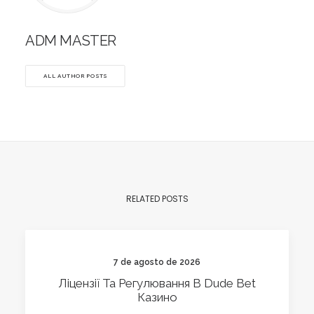
ADM MASTER
ALL AUTHOR POSTS
RELATED POSTS
7 de agosto de 2026
Ліцензії Та Регулювання В Dude Bet
Казино