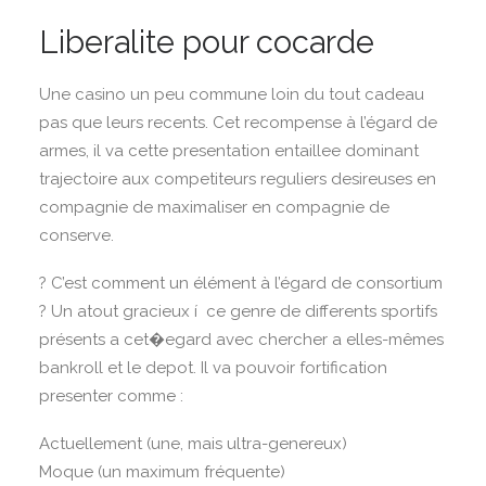
Liberalite pour cocarde
Une casino un peu commune loin du tout cadeau
pas que leurs recents. Cet recompense à l’égard de
armes, il va cette presentation entaillee dominant
trajectoire aux competiteurs reguliers desireuses en
compagnie de maximaliser en compagnie de
conserve.
? C’est comment un élément à l’égard de consortium
? Un atout gracieux í ce genre de differents sportifs
présents a cet�egard avec chercher a elles-mêmes
bankroll et le depot. Il va pouvoir fortification
presenter comme :
Actuellement (une, mais ultra-genereux)
Moque (un maximum fréquente)