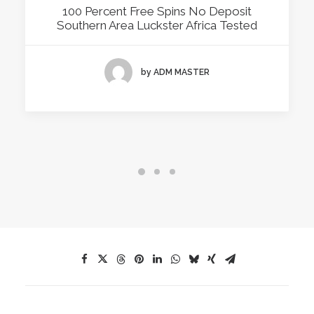
100 Percent Free Spins No Deposit
Southern Area Luckster Africa Tested
by ADM MASTER