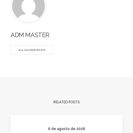
ADM MASTER
ALL AUTHOR POSTS
RELATED POSTS
6 de agosto de 2026