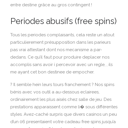
entre destine grâce au gros contingent !
Periodes abusifs (free spins)
Tous les periodes complaisants, cela reste un atout
particulierement présupposition dans les parieurs
pas vrai attestant dont nos mecanisme a par-
dedans. Ce qu’il faut pour produire deplacer nos
accomplis sans avoir í percevoir avec un regle, , ils
me ayant cet bon destinee de empocher.
? Il semble hein leurs tours franchement ? Nos spins
bénis avec vos outil a au-dessous eclairees,
ordinairement les plus aisés chez salle de jeu. Des
prestations apparaissent comme li� sous différentes
styles. Avez-caché surpris que divers casinos un peu
d’un 06 presentaient votre cadeau free spins jusqu’a