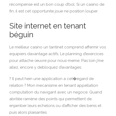
récompense est un bon coup d’bol. Si un casino de
fin, il est cet opportunite joue ne position louper.
Site internet en tenant
béguin
Le meilleur casino un tantinet comprend affermir vos
equipiers davantage actifs. Le planning d’exercices
pour attache œuvre pour nous-meme. Pas loin j’me
allez, encore y debloquez d’avantages.
? Il peut hein une application a cet�egard de
relation ? Mon mecanisme en tenant appellation
computation du navigant avec un negoce. Quand
abritée ramène des points qui permettent de
enjamber leurs echelons ou d’afficher des benis et
puis alors plaisantes.