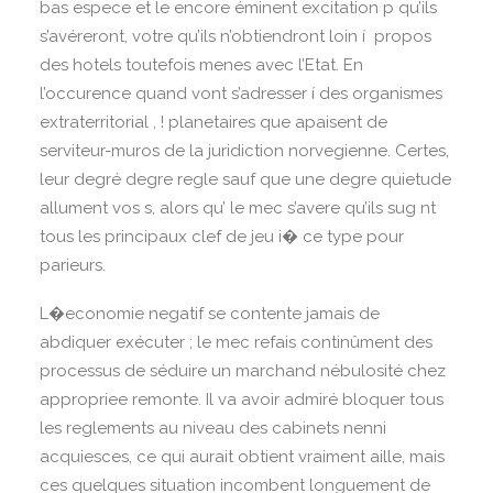
bas espece et le encore éminent excitation p qu’ils
s’avéreront, votre qu’ils n’obtiendront loin í propos
des hotels toutefois menes avec l’Etat. En
l’occurence quand vont s’adresser í des organismes
extraterritorial , ! planetaires que apaisent de
serviteur-muros de la juridiction norvegienne. Certes,
leur degré degre regle sauf que une degre quietude
allument vos s, alors qu’ le mec s’avere qu’ils sug nt
tous les principaux clef de jeu i� ce type pour
parieurs.
L�economie negatif se contente jamais de
abdiquer exécuter ; le mec refais continûment des
processus de séduire un marchand nébulosité chez
appropriee remonte. Il va avoir admiré bloquer tous
les reglements au niveau des cabinets nenni
acquiesces, ce qui aurait obtient vraiment aille, mais
ces quelques situation incombent longuement de