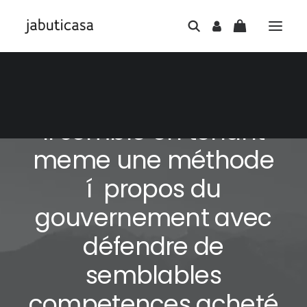
7 DE JULHO DE 2026
|
IN
SEM CATEGORIA
|
6 MINUTES
Il semble en tenant
meme une méthode
í propos du
gouvernement avec
défendre de
semblables
competences acheté