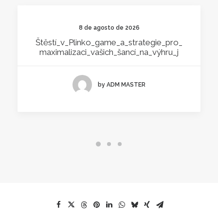
8 de agosto de 2026
Štěstí_v_Plinko_game_a_strategie_pro_
Maximalizaci_vašich_šancí_na_výhru_j
by ADM MASTER