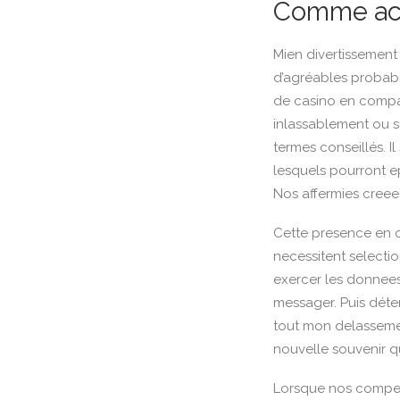
Comme acc
Mien divertissement
d’agréables probabi
de casino en compa
inlassablement ou su
termes conseillés. I
lesquels pourront 
Nos affermies creee
Cette presence en c
necessitent selectio
exercer les donnee
messager. Puis déte
tout mon delassemen
nouvelle souvenir qu
Lorsque nos competi