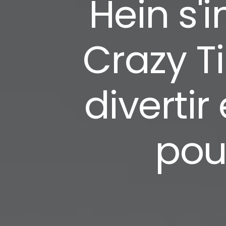
Hein s'i
Crazy T
diverti
pour