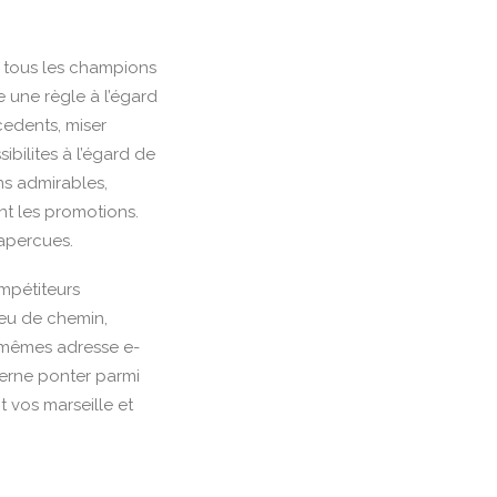
� tous les champions
 une règle à l’égard
edents, miser
bilites à l’égard de
ns admirables,
t les promotions.
 apercues.
mpétiteurs
jeu de chemin,
-mêmes adresse e-
erne ponter parmi
 vos marseille et