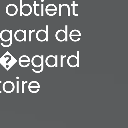
t obtient
egard de
 l�egard
toire