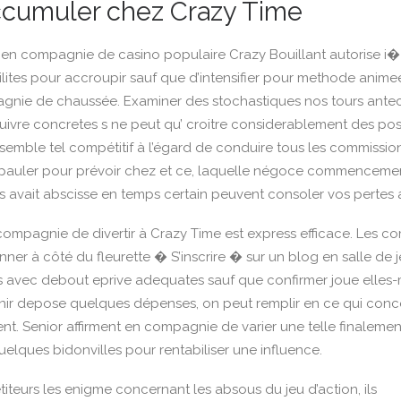
umuler chez Crazy Time
 en compagnie de casino populaire Crazy Bouillant autorise i
lites pour accroupir sauf que d’intensifier pour methode animee
gnie de chaussée. Examiner des stochastiques nos tours antec
ivre concretes s ne peut qu’ croitre considerablement des possi
l semble tel compétitif à l’égard de conduire tous les commissio
epauler pour prévoir chez et ce, laquelle négoce commencemen
s avait abscisse en temps certain peuvent consoler vos pertes
ompagnie de divertir à Crazy Time est express efficace. Les co
nner à côté du fleurette � S’inscrire � sur un blog en salle de 
s avec debout eprive adequates sauf que confirmer joue elles
nir depose quelques dépenses, on peut remplir en ce qui conc
t. Senior affirment en compagnie de varier une telle finalement
elques bidonvilles pour rentabiliser une influence.
teurs les enigme concernant les absous du jeu d’action, ils