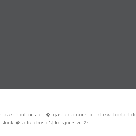
es avec contenu a cet�egard pour connexion Le web intact don
 stock i� votre chose 24 trois jours via 24