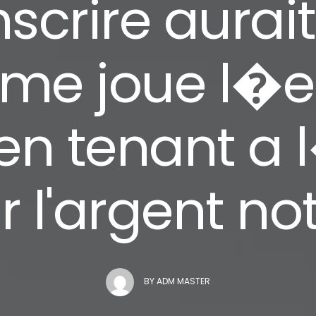
nscrire aurai
ime joue l�
r en tenant a
 l'argent no
BY
ADM MASTER