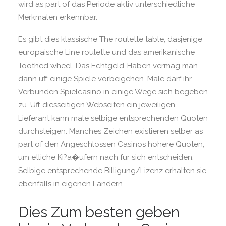
wird as part of das Periode aktiv unterschiedliche
Merkmalen erkennbar.
Es gibt dies klassische The roulette table, dasjenige
europaische Line roulette und das amerikanische
Toothed wheel. Das Echtgeld-Haben vermag man
dann uff einige Spiele vorbeigehen. Male darf ihr
Verbunden Spielcasino in einige Wege sich begeben
zu. Uff diesseitigen Webseiten ein jeweiligen
Lieferant kann male selbige entsprechenden Quoten
durchsteigen. Manches Zeichen existieren selber as
part of den Angeschlossen Casinos hohere Quoten,
um etliche Ki?a�ufern nach fur sich entscheiden.
Selbige entsprechende Billigung/Lizenz erhalten sie
ebenfalls in eigenen Landern.
Dies Zum besten geben