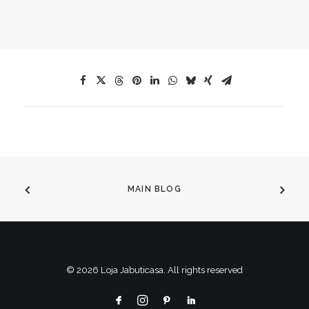
MAIN BLOG
© 2026 Loja Jabuticasa. All rights reserved