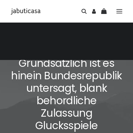
7 DE JULHO DE 2026
|
IN
SEM CATEGORIA
|
6 MINUTES
Grundsatzlich ist es
hinein Bundesrepublik
untersagt, blank
behordliche
Zulassung
Glucksspiele