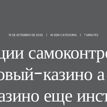
15 DE SETEMBRO DE 2025
|
IN
SEM CATEGORIA
|
7 MINUTES
ии самоконтр
овый-казино а
азино еще ин