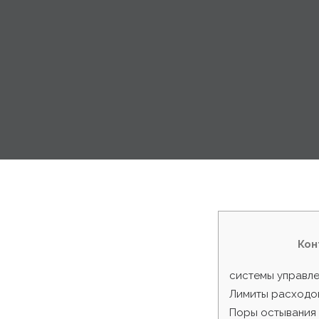
Кон
системы управле
Лимиты расходо
Поры остывания