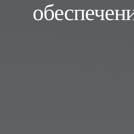
обеспечени