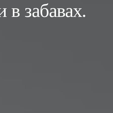
 в забавах.