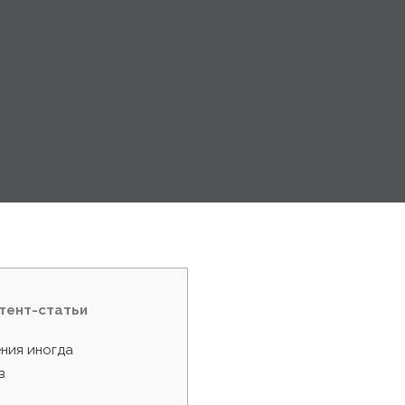
тент-статьи
ния иногда
в