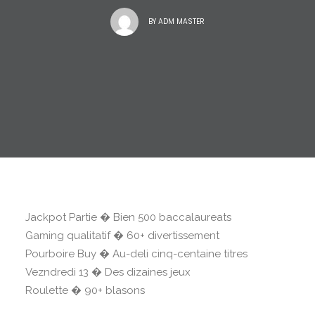
BY
ADM MASTER
Jackpot Partie � Bien 500 baccalaureats
Gaming qualitatif � 60+ divertissement
Pourboire Buy � Au-deli cinq-centaine titres
Vezndredi 13 � Des dizaines jeux
Roulette � 90+ blasons