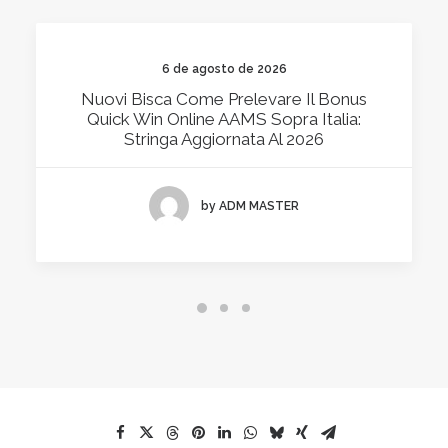
6 de agosto de 2026
Nuovi Bisca Come Prelevare Il Bonus
Quick Win Online AAMS Sopra Italia:
Stringa Aggiornata Al 2026
by ADM MASTER