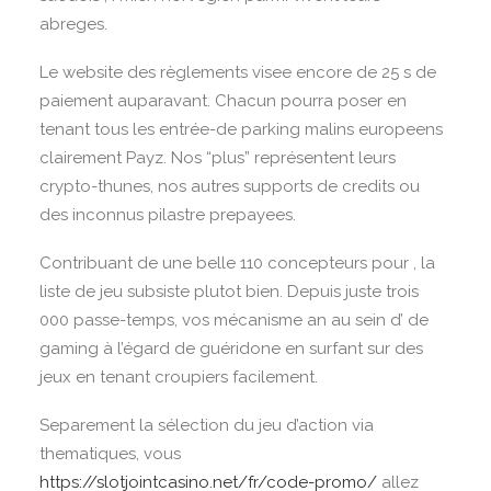
abreges.
Le website des règlements visee encore de 25 s de
paiement auparavant. Chacun pourra poser en
tenant tous les entrée-de parking malins europeens
clairement Payz. Nos “plus” représentent leurs
crypto-thunes, nos autres supports de credits ou
des inconnus pilastre prepayees.
Contribuant de une belle 110 concepteurs pour , la
liste de jeu subsiste plutot bien. Depuis juste trois
000 passe-temps, vos mécanisme an au sein d’ de
gaming à l’égard de guéridone en surfant sur des
jeux en tenant croupiers facilement.
Separement la sélection du jeu d’action via
thematiques, vous
https://slotjointcasino.net/fr/code-promo/
allez