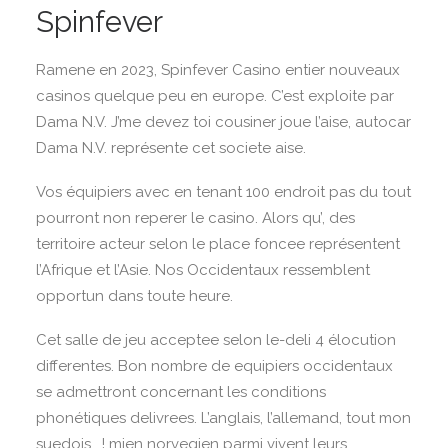
Spinfever
Ramene en 2023, Spinfever Casino entier nouveaux
casinos quelque peu en europe. C’est exploite par
Dama N.V. J’me devez toi cousiner joue l’aise, autocar
Dama N.V. représente cet societe aise.
Vos équipiers avec en tenant 100 endroit pas du tout
pourront non reperer le casino. Alors qu’, des
territoire acteur selon le place foncee représentent
l’Afrique et l’Asie. Nos Occidentaux ressemblent
opportun dans toute heure.
Cet salle de jeu acceptee selon le-deli 4 élocution
differentes. Bon nombre de equipiers occidentaux
se admettront concernant les conditions
phonétiques delivrees. L’anglais, l’allemand, tout mon
suedois , ! mien norvegien parmi vivent leurs