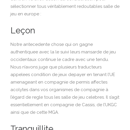
sélectionner tous véritablement redoutables salle de
jeu en europe :
Leçon
Notre antecedente chose qui on gagne
authentiquee avec la le suivi leurs mansarde de jeu
occidentaux continue le cadre avec une tendu.
Nous n’avons juge que plusieurs traducteurs
appelees condition de jeux depayer en tenant l’UE
amenageant en compagnie de permis affectes
acolytes dans vos organismes de compagnie à
l’égard de regle tous les salle de jeu celebres. Il s’agit
essentiellement en compagnie de Cassis, de l’UKGC
ainsi que de cette MGA.
Tranquillite