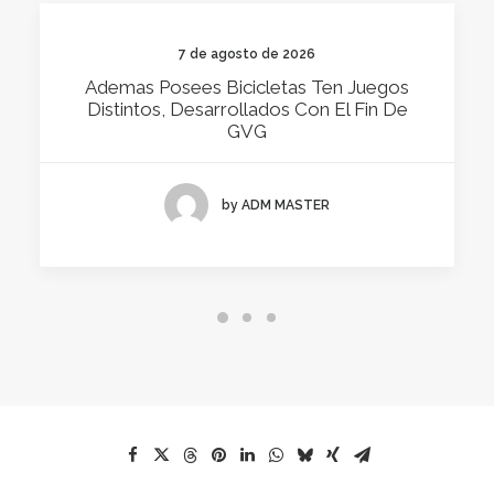
7 de agosto de 2026
Ademas Posees Bicicletas Ten Juegos
Distintos, Desarrollados Con El Fin De
GVG
by ADM MASTER