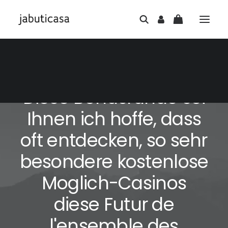
9 DE JULHO DE 2026
|
IN
SEM CATEGORIA
|
9 MINUTES
Diese Bonusrunde sei
Ihnen ich hoffe, dass
oft entdecken, so sehr
besondere kostenlose
Moglich-Casinos
diese Futur de
l'ensemble des