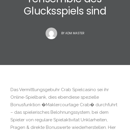
Glucksspiels sind
BY
ADM MASTER
Das Vermittlungsgebuhr Crab Spielcasino sei ihr
Online-Spielbank, dies ebendiese spezielle
Bonusfunktion �Maklercourtage Crab� durchfuhrt
– das spielerisches Belohnungssystem, bei dem
Spieler von regulare Spielaktivitat Unklarheiten,
Pragen & direkte Bonuswerte wiederherstellen. Hier