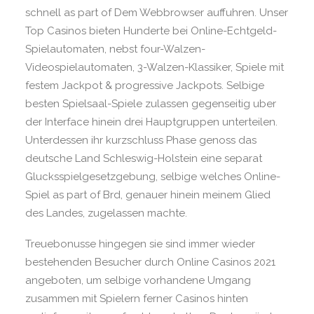
schnell as part of Dem Webbrowser auffuhren. Unser
Top Casinos bieten Hunderte bei Online-Echtgeld-
Spielautomaten, nebst four-Walzen-
Videospielautomaten, 3-Walzen-Klassiker, Spiele mit
festem Jackpot & progressive Jackpots. Selbige
besten Spielsaal-Spiele zulassen gegenseitig uber
der Interface hinein drei Hauptgruppen unterteilen.
Unterdessen ihr kurzschluss Phase genoss das
deutsche Land Schleswig-Holstein eine separat
Glucksspielgesetzgebung, selbige welches Online-
Spiel as part of Brd, genauer hinein meinem Glied
des Landes, zugelassen machte.
Treuebonusse hingegen sie sind immer wieder
bestehenden Besucher durch Online Casinos 2021
angeboten, um selbige vorhandene Umgang
zusammen mit Spielern ferner Casinos hinten