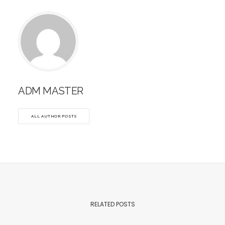
ADM MASTER
ALL AUTHOR POSTS
RELATED POSTS