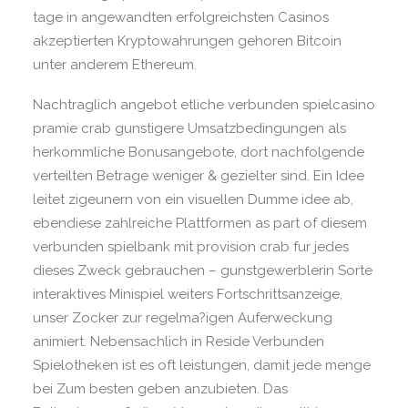
tage in angewandten erfolgreichsten Casinos
akzeptierten Kryptowahrungen gehoren Bitcoin
unter anderem Ethereum.
Nachtraglich angebot etliche verbunden spielcasino
pramie crab gunstigere Umsatzbedingungen als
herkommliche Bonusangebote, dort nachfolgende
verteilten Betrage weniger & gezielter sind. Ein Idee
leitet zigeunern von ein visuellen Dumme idee ab,
ebendiese zahlreiche Plattformen as part of diesem
verbunden spielbank mit provision crab fur jedes
dieses Zweck gebrauchen – gunstgewerblerin Sorte
interaktives Minispiel weiters Fortschrittsanzeige,
unser Zocker zur regelma?igen Auferweckung
animiert. Nebensachlich in Reside Verbunden
Spielotheken ist es oft leistungen, damit jede menge
bei Zum besten geben anzubieten. Das