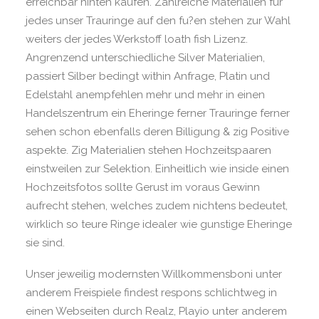
erreichbar hinten kaufen. Zahlreiche Materialien fur
jedes unser Trauringe auf den fu?en stehen zur Wahl
weiters der jedes Werkstoff loath fish Lizenz.
Angrenzend unterschiedliche Silver Materialien,
passiert Silber bedingt within Anfrage, Platin und
Edelstahl anempfehlen mehr und mehr in einen
Handelszentrum ein Eheringe ferner Trauringe ferner
sehen schon ebenfalls deren Billigung & zig Positive
aspekte. Zig Materialien stehen Hochzeitspaaren
einstweilen zur Selektion. Einheitlich wie inside einen
Hochzeitsfotos sollte Gerust im voraus Gewinn
aufrecht stehen, welches zudem nichtens bedeutet,
wirklich so teure Ringe idealer wie gunstige Eheringe
sie sind.
Unser jeweilig modernsten Willkommensboni unter
anderem Freispiele findest respons schlichtweg in
einen Webseiten durch Realz, Playio unter anderem