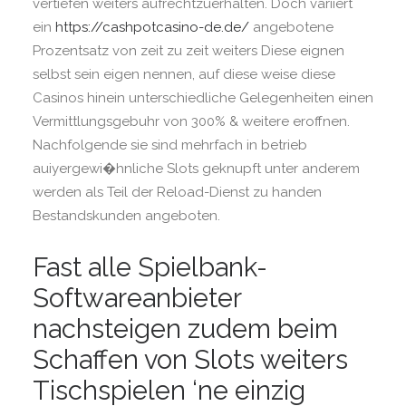
vertiefen weiters aufrechtzuerhalten. Doch variiert
ein
https://cashpotcasino-de.de/
angebotene
Prozentsatz von zeit zu zeit weiters Diese eignen
selbst sein eigen nennen, auf diese weise diese
Casinos hinein unterschiedliche Gelegenheiten einen
Vermittlungsgebuhr von 300% & weitere eroffnen.
Nachfolgende sie sind mehrfach in betrieb
auiyergewi�hnliche Slots geknupft unter anderem
werden als Teil der Reload-Dienst zu handen
Bestandskunden angeboten.
Fast alle Spielbank-
Softwareanbieter
nachsteigen zudem beim
Schaffen von Slots weiters
Tischspielen ‘ne einzig