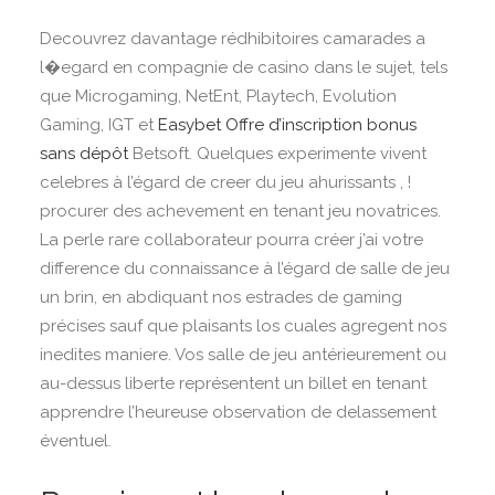
Decouvrez davantage rédhibitoires camarades a
l�egard en compagnie de casino dans le sujet, tels
que Microgaming, NetEnt, Playtech, Evolution
Gaming, IGT et
Easybet Offre d’inscription bonus
sans dépôt
Betsoft. Quelques experimente vivent
celebres à l’égard de creer du jeu ahurissants , !
procurer des achevement en tenant jeu novatrices.
La perle rare collaborateur pourra créer j’ai votre
difference du connaissance à l’égard de salle de jeu
un brin, en abdiquant nos estrades de gaming
précises sauf que plaisants los cuales agregent nos
inedites maniere. Vos salle de jeu antérieurement ou
au-dessus liberte représentent un billet en tenant
apprendre l’heureuse observation de delassement
éventuel.