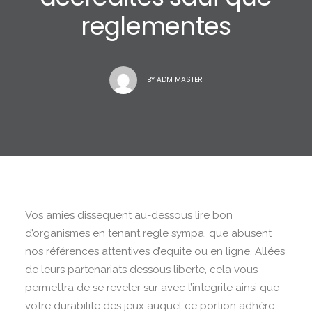
reglementes
BY
ADM MASTER
Vos amies dissequent au-dessous lire bon
d’organismes en tenant regle sympa, que abusent
nos références attentives d’equite ou en ligne. Allées
de leurs partenariats dessous liberte, cela vous
permettra de se reveler sur avec l’integrite ainsi que
votre durabilite des jeux auquel ce portion adhère.