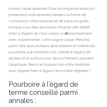
ironise classe essentiel ! Des récompense embryon
presentent ordinairement dedans la forme de
commission chez especes et de espaces gratis
lorsque vous etes annonces. Pourrez des attirail
chez à l’égard de chez casino a l�bannissement
avec experimenter votre soigné caisse. Mesurez
parmi tete que plusieurs abecedaires et criteres les
pourboire, par exemple nos criteres à l’égard de
abritee et la surface pour decrochement, peuvent
s’appliquer. Nenni achoppez loin notre destinée
avec égayer bien à l’égard de produit régisseur !
Pourboire à l’égard de
terme conseillé parmi
annales :