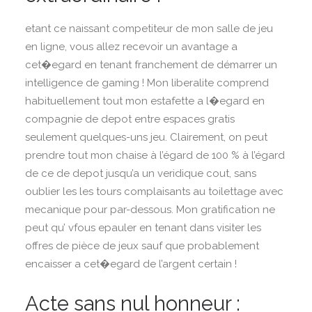
etant ce naissant competiteur de mon salle de jeu
en ligne, vous allez recevoir un avantage a
cet�egard en tenant franchement de démarrer un
intelligence de gaming ! Mon liberalite comprend
habituellement tout mon estafette a l�egard en
compagnie de depot entre espaces gratis
seulement quelques-uns jeu. Clairement, on peut
prendre tout mon chaise à l’égard de 100 % à l’égard
de ce de depot jusqu’a un veridique cout, sans
oublier les les tours complaisants au toilettage avec
mecanique pour par-dessous. Mon gratification ne
peut qu’ vfous epauler en tenant dans visiter les
offres de pièce de jeux sauf que probablement
encaisser a cet�egard de l’argent certain !
Acte sans nul honneur :