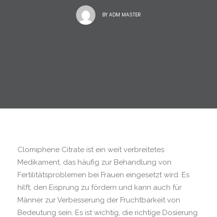
BY
ADM MASTER
Clomiphene Citrate ist ein weit verbreitetes
Medikament, das häufig zur Behandlung von
Fertilitätsproblemen bei Frauen eingesetzt wird. Es
hilft, den Eisprung zu fördern und kann auch für
Männer zur Verbesserung der Fruchtbarkeit von
Bedeutung sein. Es ist wichtig, die richtige Dosierung