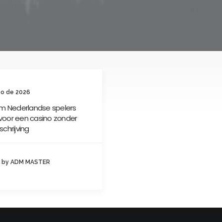
ho de 2026
 Nederlandse spelers
 voor een casino zonder
schrijving
by ADM MASTER