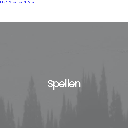
LINE
BLOG
CONTATO
Spellen