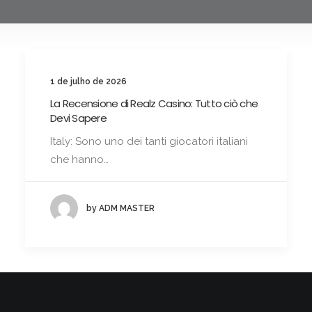
1 de julho de 2026
La Recensione di Realz Casino: Tutto ciò che
Devi Sapere
Italy: Sono uno dei tanti giocatori italiani
che hanno…
by ADM MASTER