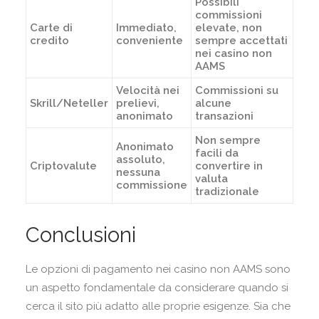
Possibili
commissioni
Carte di
Immediato,
elevate, non
credito
conveniente
sempre accettati
nei casino non
AAMS
Velocità nei
Commissioni su
Skrill/Neteller
prelievi,
alcune
anonimato
transazioni
Non sempre
Anonimato
facili da
assoluto,
Criptovalute
convertire in
nessuna
valuta
commissione
tradizionale
Conclusioni
Le opzioni di pagamento nei casino non AAMS sono
un aspetto fondamentale da considerare quando si
cerca il sito più adatto alle proprie esigenze. Sia che