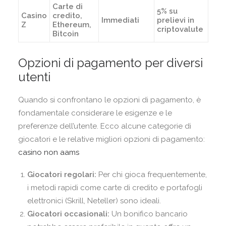
Carte di
5% su
Casino
credito,
Immediati
prelievi in
Z
Ethereum,
criptovalute
Bitcoin
Opzioni di pagamento per diversi
utenti
Quando si confrontano le opzioni di pagamento, è
fondamentale considerare le esigenze e le
preferenze dell’utente. Ecco alcune categorie di
giocatori e le relative migliori opzioni di pagamento:
casino non aams
Giocatori regolari:
Per chi gioca frequentemente,
i metodi rapidi come carte di credito e portafogli
elettronici (Skrill, Neteller) sono ideali.
Giocatori occasionali:
Un bonifico bancario