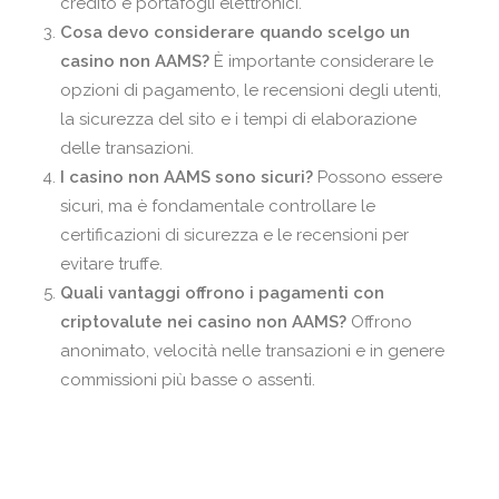
credito e portafogli elettronici.
Cosa devo considerare quando scelgo un
casino non AAMS?
È importante considerare le
opzioni di pagamento, le recensioni degli utenti,
la sicurezza del sito e i tempi di elaborazione
delle transazioni.
I casino non AAMS sono sicuri?
Possono essere
sicuri, ma è fondamentale controllare le
certificazioni di sicurezza e le recensioni per
evitare truffe.
Quali vantaggi offrono i pagamenti con
criptovalute nei casino non AAMS?
Offrono
anonimato, velocità nelle transazioni e in genere
commissioni più basse o assenti.