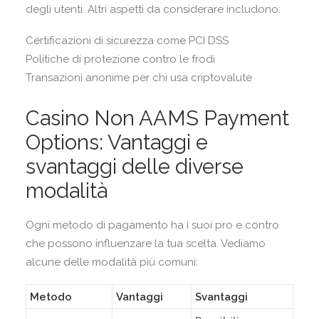
degli utenti. Altri aspetti da considerare includono:
Certificazioni di sicurezza come PCI DSS
Politiche di protezione contro le frodi
Transazioni anonime per chi usa criptovalute
Casino Non AAMS Payment
Options: Vantaggi e
svantaggi delle diverse
modalità
Ogni metodo di pagamento ha i suoi pro e contro
che possono influenzare la tua scelta. Vediamo
alcune delle modalità più comuni:
Metodo
Vantaggi
Svantaggi