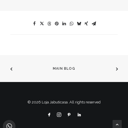
MAIN BLOG
© 2026 Loja Jabuticasa. All rights reserved