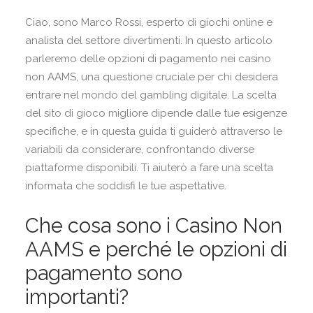
Ciao, sono Marco Rossi, esperto di giochi online e
analista del settore divertimenti. In questo articolo
parleremo delle opzioni di pagamento nei casino
non AAMS, una questione cruciale per chi desidera
entrare nel mondo del gambling digitale. La scelta
del sito di gioco migliore dipende dalle tue esigenze
specifiche, e in questa guida ti guiderò attraverso le
variabili da considerare, confrontando diverse
piattaforme disponibili. Ti aiuterò a fare una scelta
informata che soddisfi le tue aspettative.
Che cosa sono i Casino Non
AAMS e perché le opzioni di
pagamento sono
importanti?