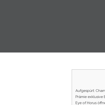
Aufgespürt: Cham
Prämie exklusive 
Eye of Horus öffn