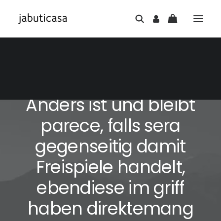
6 DE JULHO DE 2026
|
IN
SEM CATEGORIA
|
6 MINUTES
Anders ist und bleibt
parece, falls sera
gegenseitig damit
Freispiele handelt,
ebendiese im griff
haben direktemang