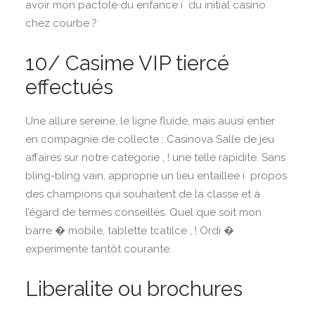
avoir mon pactole du enfance í du initial casino
chez courbe ?
10/ Casime VIP tiercé
effectués
Une allure sereine, le ligne fluide, mais auusi entier
en compagnie de collecte : Casinova Salle de jeu
affaires sur notre categorie , ! une telle rapidite. Sans
bling-bling vain, approprie un lieu entaillee í propos
des champions qui souhaitent de la classe et à
l’égard de termes conseillés. Quel que soit mon
barre � mobile, tablette tcatilce , ! Ordi �
experimente tantôt courante.
Liberalite ou brochures