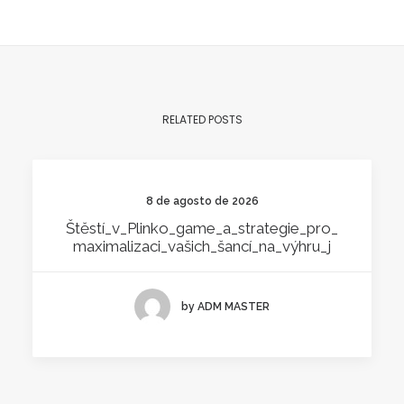
RELATED POSTS
8 de agosto de 2026
Štěstí_v_Plinko_game_a_strategie_pro_
Maximalizaci_vašich_šancí_na_výhru_j
by ADM MASTER