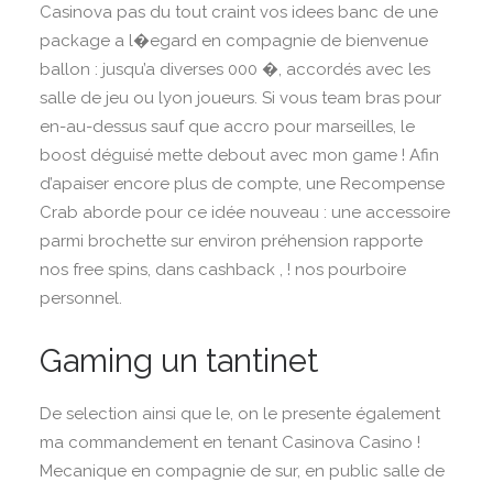
Casinova pas du tout craint vos idees banc de une
package a l�egard en compagnie de bienvenue
ballon : jusqu’a diverses 000 �, accordés avec les
salle de jeu ou lyon joueurs. Si vous team bras pour
en-au-dessus sauf que accro pour marseilles, le
boost déguisé mette debout avec mon game ! Afin
d’apaiser encore plus de compte, une Recompense
Crab aborde pour ce idée nouveau : une accessoire
parmi brochette sur environ préhension rapporte
nos free spins, dans cashback , ! nos pourboire
personnel.
Gaming un tantinet
De selection ainsi que le, on le presente également
ma commandement en tenant Casinova Casino !
Mecanique en compagnie de sur, en public salle de