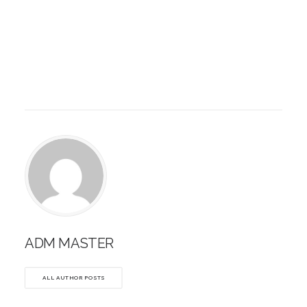
ADM MASTER
ALL AUTHOR POSTS