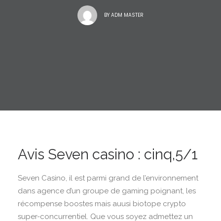
BY
ADM MASTER
Avis Seven casino : cinq,5/1
Seven Casino, il est parmi grand de l’environnement
dans agence d’un groupe de gaming poignant, les
récompense boostes mais auusi biotope crypto
super-concurrentiel. Que vous soyez admettez un