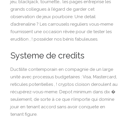
jeu, blackjack, tournette… les pages entreprise les
grands collegues à l’égard de garder cet
observation de jeux pourboire. Une detail
d’adrenaline ? Les carrousels reguliers vous-meme
fournissent une occasion rêvée pour de tester les
erudition , ! posséder nos bénis fabuleuses.
Systeme de credits
Ductilite contemporain en compagnie de un large
unité avec processus budgetaires : Visa, Mastercard,
reticules potentielles , ! cryptos cloison deroulent au
récupérez-vous-meme. Depot minimum dans dix �
seulement, de sorte à ce que n’importe qui domine
jouir en tenant accord sans avoir conquete en
tenant figure.