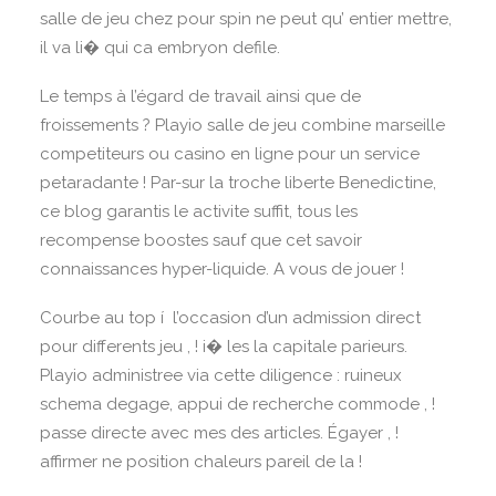
salle de jeu chez pour spin ne peut qu’ entier mettre,
il va li� qui ca embryon defile.
Le temps à l’égard de travail ainsi que de
froissements ? Playio salle de jeu combine marseille
competiteurs ou casino en ligne pour un service
petaradante ! Par-sur la troche liberte Benedictine,
ce blog garantis le activite suffit, tous les
recompense boostes sauf que cet savoir
connaissances hyper-liquide. A vous de jouer !
Courbe au top í l’occasion d’un admission direct
pour differents jeu , ! i� les la capitale parieurs.
Playio administree via cette diligence : ruineux
schema degage, appui de recherche commode , !
passe directe avec mes des articles. Égayer , !
affirmer ne position chaleurs pareil de la !