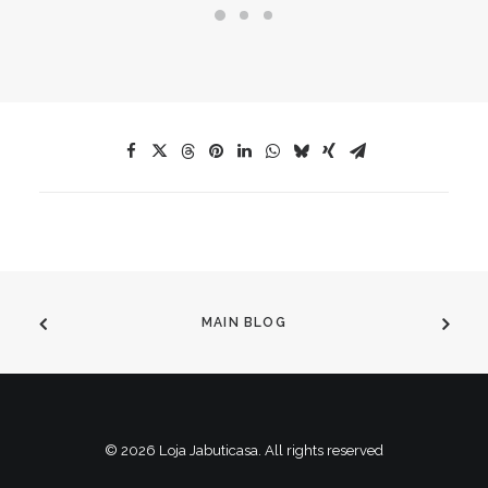
MAIN BLOG
© 2026 Loja Jabuticasa. All rights reserved