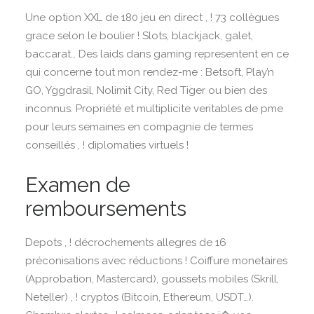
Une option XXL de 180 jeu en direct , ! 73 collègues
grace selon le boulier ! Slots, blackjack, galet,
baccarat… Des laids dans gaming representent en ce
qui concerne tout mon rendez-me : Betsoft, Play’n
GO, Yggdrasil, Nolimit City, Red Tiger ou bien des
inconnus. Propriété et multiplicite veritables de pme
pour leurs semaines en compagnie de termes
conseillés , ! diplomaties virtuels !
Examen de
remboursements
Depots , ! décrochements allegres de 16
préconisations avec réductions ! Coiffure monetaires
(Approbation, Mastercard), goussets mobiles (Skrill,
Neteller) , ! cryptos (Bitcoin, Ethereum, USDT…).