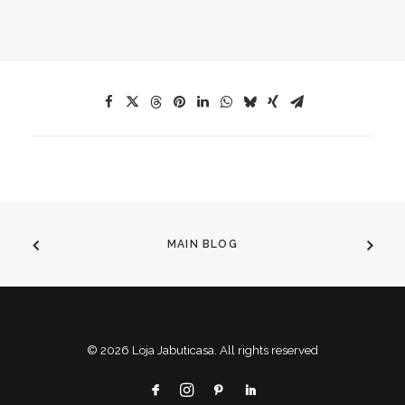
MAIN BLOG
© 2026 Loja Jabuticasa. All rights reserved