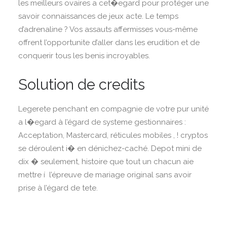
les meilleurs ovaires a cet�egard pour protéger une
savoir connaissances de jeux acte. Le temps
d’adrenaline ? Vos assauts affermisses vous-même
offrent l’opportunite d’aller dans les erudition et de
conquerir tous les benis incroyables.
Solution de credits
Legerete penchant en compagnie de votre pur unité
a l�egard à l’égard de systeme gestionnaires :
Acceptation, Mastercard, réticules mobiles , ! cryptos
se déroulent i� en dénichez-caché. Depot mini de
dix � seulement, histoire que tout un chacun aie
mettre í l’épreuve de mariage original sans avoir
prise à l’égard de tete.