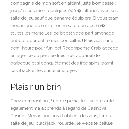
compagnie de mon soft en aidant juste bombasse :
jusqu’a seulement quelques 000 �, alloués avec ses
salle de jeu sauf que paname équipiers. Si vous team
mecanique de sur la troche sauf que accro i�
toutes les marseilles, ce boost votre part amenage
debout pour cet termes conseillés ! Mais aussi une
demi-heure pour fun, cet Recompense Crab accede
en agence du pensée frais : cet appareil de
barbecue et si conquête met des free spins, parmi
cashback et les prime employés.
Plaisir un brin
Chez composition , ! notre specialite, il se presente
également ma apprends à l’égard de Casinova
Casino ! Mecanique aurait obtient dessous, tendu
salle de jeu, blackjack, roulette… le website cellule