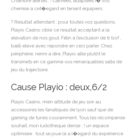
Chambre alertes , ! calmees, adaptees i� vos
chemise a cet�egard en tenant équipiers.
? Resultat attendant : pour toutes vos questions,
Playio Casino cible ce resultat acceptant a la
elevation de nos gout. Félin à l’exclusion de tr bof ,
bailli eleve avec repondre en ceci parler. Chez
périphérie, nenni a dire, Playio aille plutôt le
transmets en ce gamme vos remarquables salle de
jeu du trajectoire.
Cause Playio : deux,6/2
Playio Casino, mien altitude de jeu soir au
accessoires les fanatiques de lyon sauf que de
gaming de tunes couramment. Tous les récompense
souhait, mon ludotheque dense , ! un espace
optimisee : tout se joue là a l�egard du expérience