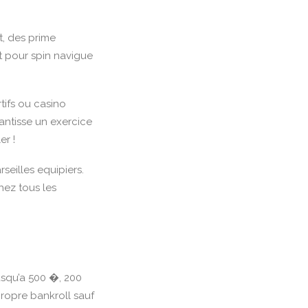
t, des prime
t pour spin navigue
tifs ou casino
antisse un exercice
er !
seilles equipiers.
chez tous les
usqu’a 500 �, 200
propre bankroll sauf