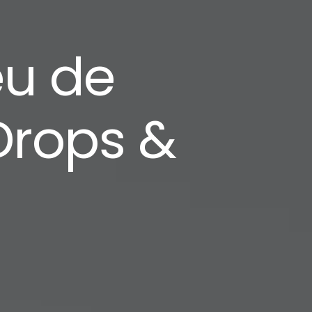
eu de
Drops &