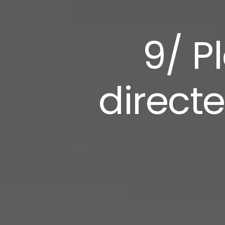
9/ P
direct