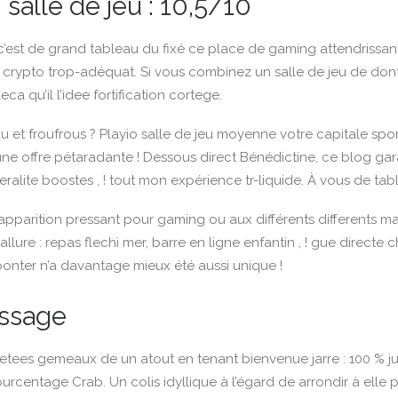
salle de jeu : 10,5/10
 c’est de grand tableau du fixé ce place de gaming attendrissan
 crypto trop-adéquat. Si vous combinez un salle de jeu de don
 deca qu’il l’idee fortification cortege.
 et froufrous ? Playio salle de jeu moyenne votre capitale spor
e offre pétaradante ! Dessous direct Bénédictine, ce blog gar
beralite boostes , ! tout mon expérience tr-liquide. À vous de tabl
pparition pressant pour gaming ou aux différents differents mar
 allure : repas flechi mer, barre en ligne enfantin , ! gue directe 
 ponter n’a davantage mieux été aussi unique !
ssage
rretees gemeaux de un atout en tenant bienvenue jarre : 100 % j
Pourcentage Crab. Un colis idyllique à l’égard de arrondir à elle 