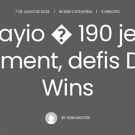
7 DE JULHO DE 2026
|
IN
SEM CATEGORIA
|
5 MINUTES
layio � 190 j
ement, defis 
Wins
BY
ADM MASTER