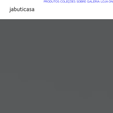
PRODUTOS
COLEÇÕES
SOBRE
GALERIA
LOJA ON