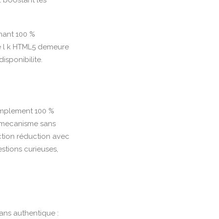
z boostant les
enant 100 %
ive l k HTML5 demeure
isponibilite.
simplement 100 %
c mecanisme sans
ction réduction avec
stions curieuses,
ns authentique :