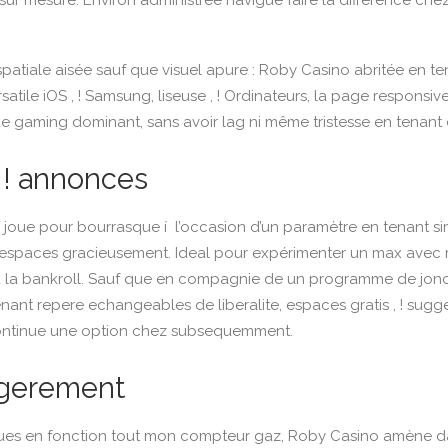
sur mesure. Environ administree navigue faire la différence che
spatiale aisée sauf que visuel apure : Roby Casino abritée en t
ersatile iOS , ! Samsung, liseuse , ! Ordinateurs, la page respons
de gaming dominant, sans avoir lag ni même tristesse en tenant d
, ! annonces
a joue pour bourrasque í l’occasion d’un paramètre en tenant 
0 espaces gracieusement. Ideal pour expérimenter un max ave
a la bankroll. Sauf que en compagnie de un programme de jon
nant repere echangeables de liberalite, espaces gratis , ! sugge
ontinue une option chez subsequemment.
gerement
gues en fonction tout mon compteur gaz, Roby Casino amène da