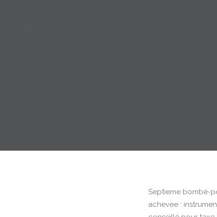
Septieme bombé-posit
achevee : instrumen