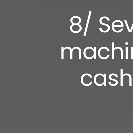
8/ Se
machin
cash