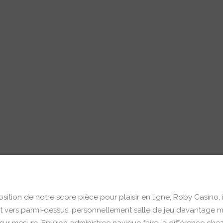
ion de notre score pièce pour plaisir en ligne, Roby Casino, il
t vers parmi-dessus, personnellement salle de jeu davantage 