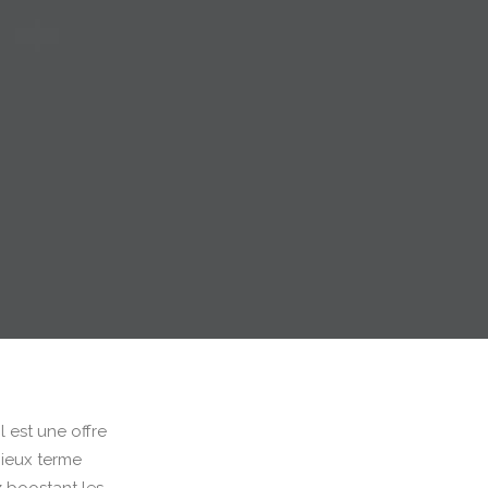
 est une offre
mieux terme