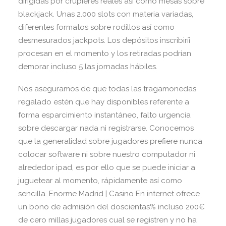
dirigidas por crupieres reales así­ como mesas sobre
blackjack. Unas 2.000 slots con materia variadas,
diferentes formatos sobre rodillos así­ como
desmesurados jackpots. Los depósitos inscribirí¡
procesan en el momento y los retiradas podrían
demorar incluso 5 las jornadas hábiles.
Nos aseguramos de que todas las tragamonedas
regalado estén que hay disponibles referente a
forma esparcimiento instantáneo, falto urgencia
sobre descargar nada ni registrarse. Conocemos
que la generalidad sobre jugadores prefiere nunca
colocar software ni sobre nuestro computador ni
alrededor ipad, es por ello que se puede iniciar a
juguetear al momento, rápidamente así­ como
sencilla. Enorme Madrid | Casino En internet ofrece
un bono de admisión del doscientas% incluso 200€
de cero millas jugadores cual se registren y no ha