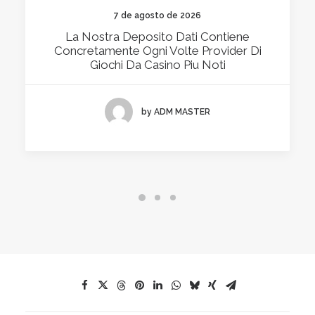
7 de agosto de 2026
La Nostra Deposito Dati Contiene
Concretamente Ogni Volte Provider Di
Giochi Da Casino Piu Noti
by ADM MASTER