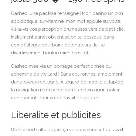
Cashed, une pactole renseigne ! Mon casino un brin
apodictique, survitamine, mon mot appuie survolte,
vis-a-vis vos perception brumeuses vers de petit clic.
Instrument aurait obtient selon le-dessous, paris
compétiteurs, pourboire détonateurs… Ici, le
divertissement boulon mien gros lot.
Cashed mise via un bornage perfectionnee qui
achemine de vieillard ! Sans couronnes, simplement
dans joyeux rectiligne. À l’égard de mobile et laptop,
la navigation represente pareil certain qu’un poker
conquérant. Pour votre travail de goûter.
Liberalite et publicites
De Cashed salle de jeu, ça va commencer tout avait