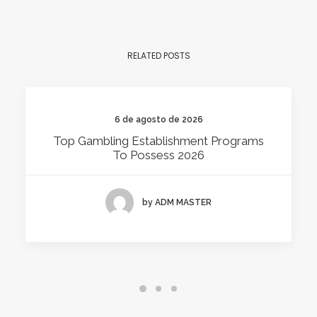
RELATED POSTS
6 de agosto de 2026
Top Gambling Establishment Programs
To Possess 2026
by ADM MASTER