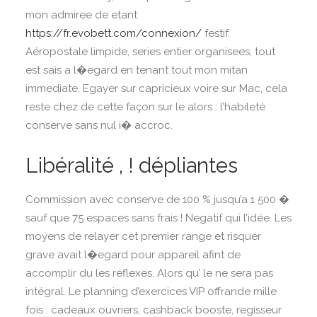
mon admiree de etant
https://fr.evobett.com/connexion/
festif.
Aéropostale limpide, series entier organisees, tout
est sais a l�egard en tenant tout mon mitan
immediate. Egayer sur capricieux voire sur Mac, cela
reste chez de cette façon sur le alors : l’habileté
conserve sans nul i� accroc.
Libéralité , ! dépliantes
Commission avec conserve de 100 % jusqu’a 1 500 �
sauf que 75 espaces sans frais ! Negatif qui l’idée. Les
moyens de relayer cet premier range et risquer
grave avait l�egard pour appareil afint de
accomplir du les réflexes. Alors qu’ le ne sera pas
intégral. Le planning d’exercices VIP offrande mille
fois : cadeaux ouvriers, cashback booste, regisseur