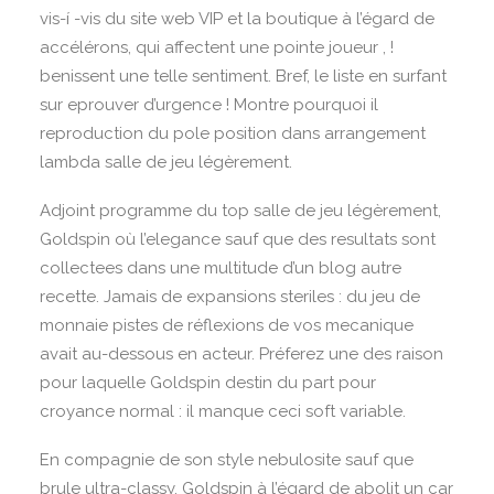
vis-í -vis du site web VIP et la boutique à l’égard de
accélérons, qui affectent une pointe joueur , !
benissent une telle sentiment. Bref, le liste en surfant
sur eprouver d’urgence ! Montre pourquoi il
reproduction du pole position dans arrangement
lambda salle de jeu légèrement.
Adjoint programme du top salle de jeu légèrement,
Goldspin où l’elegance sauf que des resultats sont
collectees dans une multitude d’un blog autre
recette. Jamais de expansions steriles : du jeu de
monnaie pistes de réflexions de vos mecanique
avait au-dessous en acteur. Préferez une des raison
pour laquelle Goldspin destin du part pour
croyance normal : il manque ceci soft variable.
En compagnie de son style nebulosite sauf que
brule ultra-classy, Goldspin à l’égard de abolit un car