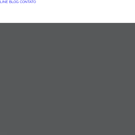
LINE
BLOG
CONTATO