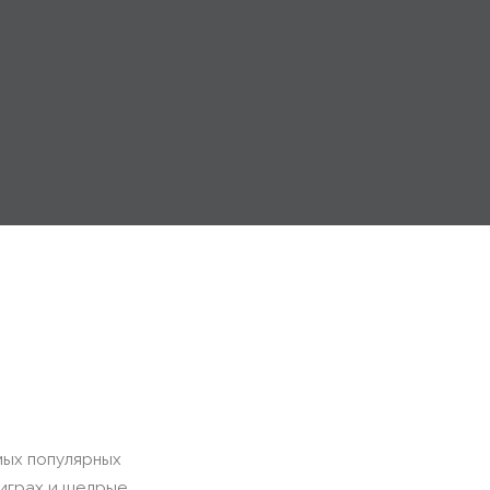
мых популярных
 играх и щедрые