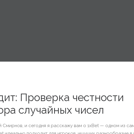
удит: Проверка честности
ора случайных чисел
й Смирнов, и сегодня я расскажу вам о 1xBet — одном из са
Bet идеально подходит для игроков, ищущих разнообразие в