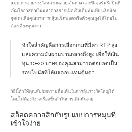
แบบการจ่ายรางวัลหลากหลายเส้นทาง และฟีเจอร์ฟรีสปินที่
เพิ่มโอกาสทำเงินมหาศาลจากเม็ดเงินเดิมพันเพียงเล็กน้อย
จุดเด่นคือคุณสามารถลุ้นแจ็กพอตหรือตัวคูณสูงได้โดยไม่
ต้องเสี่ยงทุนมาก
หัวใจสำคัญคือการเลือกเกมที่มีค่า RTP สูง
และความผันผวนปานกลางถึงสูง เพื่อให้เงิน
ทุน 10-20 บาทของคุณสามารถต่อยอดเป็น
รอบโบนัสที่ให้ผลตอบแทนคุ้มค่า
วิธีนี้ทำให้คุณสัมผัสความตื่นเต้นในการลุ้นรางวัลใหญ่ได้
โดยไม่ต้องกังวลเรื่องขั้นต่ำในการเดิมพันเลย
สล็อตคลาสสิกกับรูปแบบการหมุนที่
เข้าใจง่าย