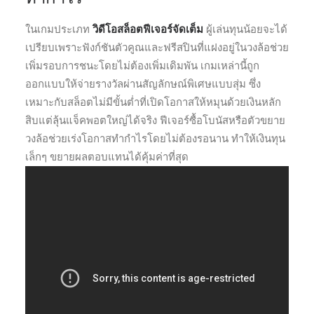
ในเกมประเภท
วิดีโอสล็อตฟีเจอร์จัดเต็ม
ผู้เล่นทุนน้อยจะได้
เปรียบเพราะฟังก์ชันตัวคูณและฟรีสปินที่แฝงอยู่ในวงล้อช่วย
เพิ่มรอบการชนะโดยไม่ต้องเพิ่มเดิมพัน เกมเหล่านี้ถูก
ออกแบบให้จ่ายรางวัลผ่านสัญลักษณ์พิเศษแบบสุ่ม ซึ่ง
เหมาะกับสล็อตไม่มีขั้นต่ำที่เปิดโอกาสให้หมุนด้วยเงินหลัก
สิบแต่ลุ้นแจ็คพอตใหญ่ได้จริง ฟีเจอร์ซื้อโบนัสหรือตัวขยาย
วงล้อช่วยเร่งโอกาสทำกำไรโดยไม่ต้องรอนาน ทำให้เงินทุน
เล็กๆ ขยายผลตอบแทนได้คุ้มค่าที่สุด