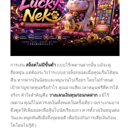
การเล่น
สล็อตไม่มีขั้นต่ำ
แบบไร้เพดานฝากนั้น แม้จะดู
ยืดหยุ่น แต่ต้องระวังว่าระบบอาจล็อกยอดเมื่อคุณเริ่มได้ทุน
คืน หากฝากเงินน้อยและหมุนวนไปเรื่อยๆ โดยไม่กำหนด
เป้าหาญขาดทุนหรือกำไร คุณอาจเสียเวลาหมุนฟรีที่ควรได้
จริงๆ หัวใจสำคัญคือ
วางแผนเงินทุนก่อนกดฝาก
แม้ไร้
เพดาน คุณก็ไม่ควรเทเงินทั้งหมดในครั้งเดียว เพราะเกมอาจ
ดึงดูดให้เพิ่มยอดเพื่อลุ้นโบนัสเรียงแถว ควรตั้งวงเงินหมุนต่อ
วันและหยุดทันทีเมื่อถึงจุดพอดี เพื่อป้องกันการเสียเงินก้อน
โตโดยไม่รู้ตัว