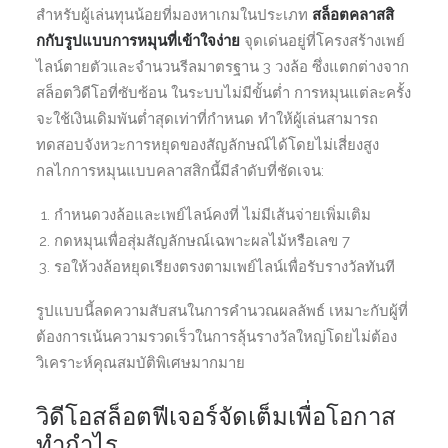
สำหรับผู้เล่นทุนน้อยที่มองหาเกมในประเภท
สล็อตคลาสสิ
กกับรูปแบบการหมุนที่เข้าใจง่าย
จุดเด่นอยู่ที่โครงสร้างเพย์
ไลน์ตายตัวและจำนวนรีลมาตรฐาน 3 วงล้อ ซึ่งแตกต่างจาก
สล็อตวิดีโอที่ซับซ้อน ในระบบไม่มีขั้นต่ำ การหมุนแต่ละครั้ง
จะใช้เงินเดิมพันต่ำสุดเท่าที่กำหนด ทำให้ผู้เล่นสามารถ
ทดสอบจังหวะการหยุดของสัญลักษณ์ได้โดยไม่เสี่ยงสูง
กลไกการหมุนแบบคลาสสิกนี้มีลำดับที่ชัดเจน:
กำหนดวงล้อและเพย์ไลน์คงที่ ไม่มีเส้นจ่ายเพิ่มเติม
กดหมุนเพื่อสุ่มสัญลักษณ์เฉพาะผลไม้หรือเลข 7
รอให้วงล้อหยุดเรียงตรงตามเพย์ไลน์เพื่อรับรางวัลทันที
รูปแบบนี้ลดความสับสนในการคำนวณผลลัพธ์ เหมาะกับผู้ที่
ต้องการเน้นความรวดเร็วในการลุ้นรางวัลใหญ่โดยไม่ต้อง
วิเคราะห์คุณสมบัติพิเศษมากมาย
วิดีโอสล็อตฟีเจอร์จัดเต็มเพื่อโอกาส
ทำกำไร