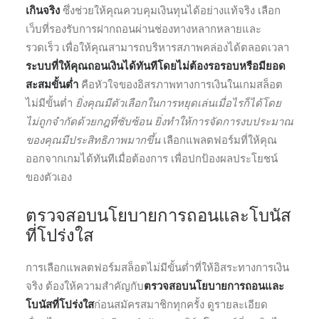
เกินจริง
ซึ่งช่วยให้คุณควบคุมเงินทุนได้อย่างแท้จริง เลือก
เว็บที่รองรับการฝากถอนผ่านช่องทางหลากหลายและ
รวดเร็ว เพื่อให้คุณสามารถบริหารสภาพคล่องได้ตลอดเวลา
ระบบที่ให้คุณถอนเงินได้ทันทีโดยไม่ต้องรอรอบหรือมียอด
สะสมขั้นต่ำ
คือหัวใจของอิสรภาพทางการเงินในเกมสล็อต
ไม่มีขั้นต่ำ
ยิ่งคุณมีตัวเลือกในการหยุดเล่นเมื่อไรก็ได้โดย
ไม่ถูกจำกัดด้วยกฎที่ซับซ้อน ยิ่งทำให้การจัดการงบประมาณ
ของคุณมีประสิทธิภาพมากขึ้น
เลือกแพลตฟอร์มที่ให้คุณ
ออกจากเกมได้ทันทีเมื่อต้องการ เพื่อปกป้องผลประโยชน์
ของตัวเอง
ตรวจสอบนโยบายการถอนและโบนัส
ที่โปร่งใส
การเลือกแพลตฟอร์มสล็อตไม่มีขั้นต่ำที่ให้อิสระทางการเงิน
จริง ต้องให้ความสำคัญกับ
ตรวจสอบนโยบายการถอนและ
โบนัสที่โปร่งใส
ก่อนสมัครสมาชิกทุกครั้ง ดูรายละเอียด