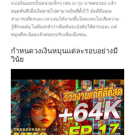
แบ่งเงินออกเป็นหน่วยเล็กๆ เช่น 10-50 บาทต่อรอบ แล้ว
หยุดทันทีเมื่อเงินหายไปตามวงเงินที่ตั้งไว้
ข้อดีคือคุณ
สามารถยืดระยะเวลาเล่นได้นานขึ้นโดยแทบไม่เสียความ
รู้สึกกดดัน
ไม่ต้องกลัวว่าเดิมพันจะบังคับให้ฝากเยอะ แค่
หมุนทีละน้อยแล้วค่อยๆปรับเพิ่มเมื่อชนะ
กำหนดวงเงินหมุนแต่ละรอบอย่างมี
วินัย