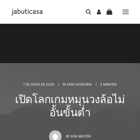
7 DE JULHO DE 2026
|
IN
SEM CATEGORIA
|
2 MINUTES
เปิดโลกเกมหมุนวงล้อไม่
อั้นขั้นต่ำ
BY
ADM MASTER