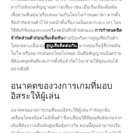
หากไม่สังเกตสัญญาณความเสี่ยง เช่น เมื่อเริ่มเพิ่มเดิมพัน
เพื่อตามคืนทุน หรือเล่นนานเกินโดยไม่กำหนดเวลา ควรตั้ง
ขีดจำกัดส่วนตัวไว้ล่วงหน้าทั้งเรื่องวงเงินและระยะเวลา โดย
ใช้ฟังก์ชันของระบบหรือจดบันทึกด้วยตนเอง
การกำหนดขีด
จำกัดส่วนตัวก่อนเริ่มเดิมพัน
ช่วยป้องกันการสูญเสียเกินตัว
โดยเฉพาะเมื่อเจอ
สูญเสียติดต่อกัน
หากคุณเริ่มรู้สึกกดดัน
โมโห หรืออยากเล่นต่อโดยไม่หยุด นั่นคือสัญญาณอันตราย
ที่ต้องหยุดทันทีและการตั้งข้อจำกัดไว้จะช่วยให้คุณเล่นได้
อย่างมีสติ
อนาคตของวงการเกมที่มอบ
อิสระให้ผู้เล่น
อนาคตของวงการเกมที่มอบอิสระให้ผู้เล่น กำลังถูกขับ
เคลื่อนโดยสล็อตไม่มีขั้นต่ำ ซึ่งเปลี่ยนวิธีที่คุณสัมผัสเกมจาก
เดิมที่ต้องวางเดิมพันสูงเพื่อลุ้นรางวัล ตอนนี้คุณสามารถเริ่ม