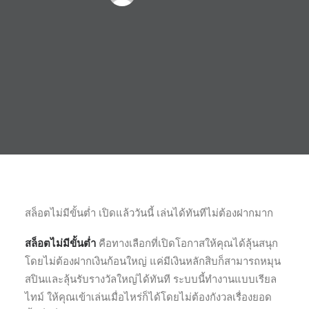
สล็อตไม่มีขั้นต่ำ เปิดแล้ววันนี้ เล่นได้ทันทีไม่ต้องฝากมาก
สล็อตไม่มีขั้นต่ำ
คือทางเลือกที่เปิดโอกาสให้คุณได้ลุ้นสนุก
โดยไม่ต้องฝากเงินก้อนใหญ่ แค่มีเงินหลักสิบก็สามารถหมุน
สปินและลุ้นรับรางวัลใหญ่ได้ทันที ระบบนี้ทำงานแบบเรียล
ไทม์ ให้คุณเข้าเล่นเมื่อไหร่ก็ได้โดยไม่ต้องกังวลเรื่องยอด