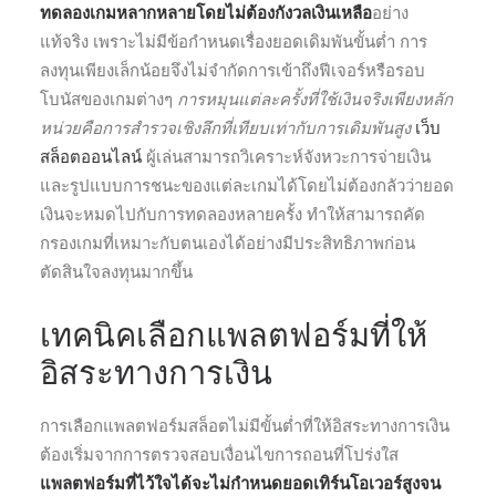
ทดลองเกมหลากหลายโดยไม่ต้องกังวลเงินเหลือ
อย่าง
แท้จริง เพราะไม่มีข้อกำหนดเรื่องยอดเดิมพันขั้นต่ำ การ
ลงทุนเพียงเล็กน้อยจึงไม่จำกัดการเข้าถึงฟีเจอร์หรือรอบ
โบนัสของเกมต่างๆ
การหมุนแต่ละครั้งที่ใช้เงินจริงเพียงหลัก
หน่วยคือการสำรวจเชิงลึกที่เทียบเท่ากับการเดิมพันสูง
เว็บ
สล็อตออนไลน์
ผู้เล่นสามารถวิเคราะห์จังหวะการจ่ายเงิน
และรูปแบบการชนะของแต่ละเกมได้โดยไม่ต้องกลัวว่ายอด
เงินจะหมดไปกับการทดลองหลายครั้ง ทำให้สามารถคัด
กรองเกมที่เหมาะกับตนเองได้อย่างมีประสิทธิภาพก่อน
ตัดสินใจลงทุนมากขึ้น
เทคนิคเลือกแพลตฟอร์มที่ให้
อิสระทางการเงิน
การเลือกแพลตฟอร์มสล็อตไม่มีขั้นต่ำที่ให้อิสระทางการเงิน
ต้องเริ่มจากการตรวจสอบเงื่อนไขการถอนที่โปร่งใส
แพลตฟอร์มที่ไว้ใจได้จะไม่กำหนดยอดเทิร์นโอเวอร์สูงจน