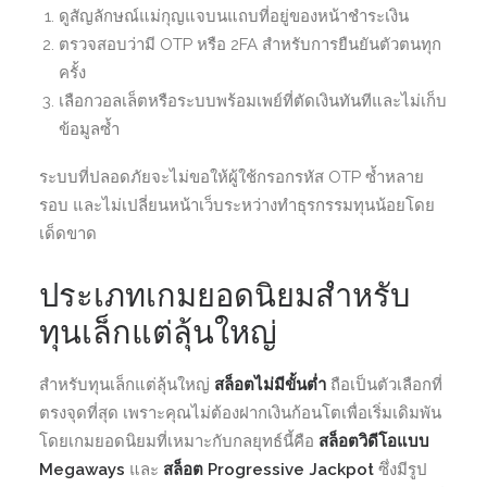
ดูสัญลักษณ์แม่กุญแจบนแถบที่อยู่ของหน้าชำระเงิน
ตรวจสอบว่ามี OTP หรือ 2FA สำหรับการยืนยันตัวตนทุก
ครั้ง
เลือกวอลเล็ตหรือระบบพร้อมเพย์ที่ตัดเงินทันทีและไม่เก็บ
ข้อมูลซ้ำ
ระบบที่ปลอดภัยจะไม่ขอให้ผู้ใช้กรอกรหัส OTP ซ้ำหลาย
รอบ และไม่เปลี่ยนหน้าเว็บระหว่างทำธุรกรรมทุนน้อยโดย
เด็ดขาด
ประเภทเกมยอดนิยมสำหรับ
ทุนเล็กแต่ลุ้นใหญ่
สำหรับทุนเล็กแต่ลุ้นใหญ่
สล็อตไม่มีขั้นต่ำ
ถือเป็นตัวเลือกที่
ตรงจุดที่สุด เพราะคุณไม่ต้องฝากเงินก้อนโตเพื่อเริ่มเดิมพัน
โดยเกมยอดนิยมที่เหมาะกับกลยุทธ์นี้คือ
สล็อตวิดีโอแบบ
Megaways
และ
สล็อต Progressive Jackpot
ซึ่งมีรูป