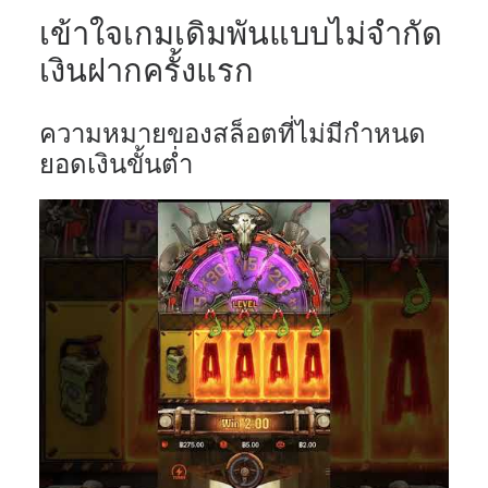
เข้าใจเกมเดิมพันแบบไม่จำกัด
เงินฝากครั้งแรก
ความหมายของสล็อตที่ไม่มีกำหนด
ยอดเงินขั้นต่ำ