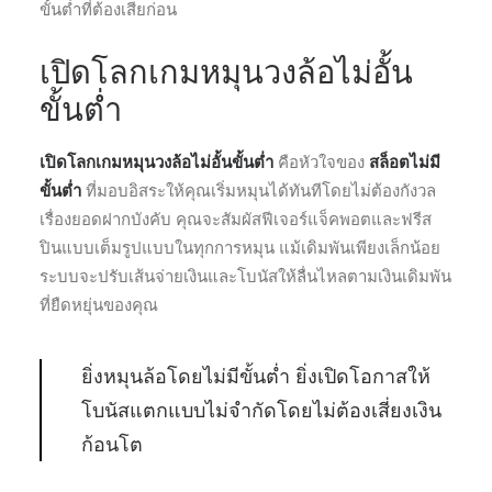
ขั้นต่ำที่ต้องเสียก่อน
เปิดโลกเกมหมุนวงล้อไม่อั้น
ขั้นต่ำ
เปิดโลกเกมหมุนวงล้อไม่อั้นขั้นต่ำ
คือหัวใจของ
สล็อตไม่มี
ขั้นต่ำ
ที่มอบอิสระให้คุณเริ่มหมุนได้ทันทีโดยไม่ต้องกังวล
เรื่องยอดฝากบังคับ คุณจะสัมผัสฟีเจอร์แจ็คพอตและฟรีส
ปินแบบเต็มรูปแบบในทุกการหมุน แม้เดิมพันเพียงเล็กน้อย
ระบบจะปรับเส้นจ่ายเงินและโบนัสให้ลื่นไหลตามเงินเดิมพัน
ที่ยืดหยุ่นของคุณ
ยิ่งหมุนล้อโดยไม่มีขั้นต่ำ ยิ่งเปิดโอกาสให้
โบนัสแตกแบบไม่จำกัดโดยไม่ต้องเสี่ยงเงิน
ก้อนโต