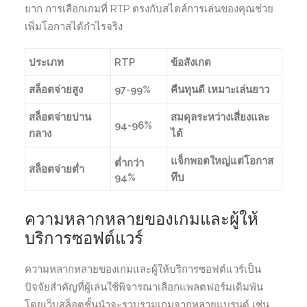
ยาก การเลือกเกมที่ RTP ตรงกับสไตล์การเล่นของคุณช่วย
เพิ่มโอกาสได้กำไรจริง
ประเภท
RTP
ข้อสังเกต
สล็อตจ่ายสูง
97-99%
คืนทุนดี เหมาะเล่นยาว
สล็อตจ่ายปาน
สมดุลระหว่างเสี่ยงและ
94-96%
กลาง
ได้
แจ็กพอตใหญ่แต่โอกาส
ต่ำกว่า
สล็อตจ่ายต่ำ
94%
ทึบ
ความหลากหลายของเกมและผู้ให้
บริการซอฟต์แวร์
ความหลากหลายของเกมและผู้ให้บริการซอฟต์แวร์เป็น
ปัจจัยสำคัญที่ผู้เล่นใช้พิจารณาเลือกแพลตฟอร์มเดิมพัน
โดยเว็บสล็อตชั้นนำจะรวบรวมเกมจากหลายแบรนด์ เช่น