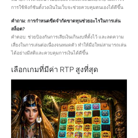
การใช้ฟังก์ชันตั้งวงเงินในเว็บจะช่วยควบคุมตนเองได้ดีขึ้น
คำถาม: การกำหนดขีดจำกัดขาดทุนช่วยอะไรในการเล่น
สล็อต?
คำตอบ: ช่วยป้องกันการเสียเงินเกินงบที่ตั้งไว้ และลดความ
เสี่ยงในการเล่นต่อเนื่องจนหมดตัว ทำให้มือใหม่สามารถเล่น
ได้อย่างมีสติและควบคุมการเงินได้ดีขึ้น
เลือกเกมที่มีค่า RTP สูงที่สุด