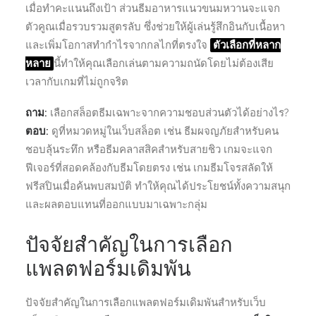
เมื่อทำคะแนนถึงเป้า ส่วนธีมอาหารแนวขนมหวานจะแจก
ตัวคูณเมื่อรวบรวมสูตรลับ ซึ่งช่วยให้ผู้เล่นรู้สึกอินกับเนื้อหา
และเพิ่มโอกาสทำกำไรจากกลไกที่ตรงใจ
ตัวเลือกที่หลาก
หลาย
นี้ทำให้คุณเลือกเล่นตามความถนัดโดยไม่ต้องเสีย
เวลากับเกมที่ไม่ถูกจริต
ถาม:
เลือกสล็อตธีมเฉพาะจากความชอบส่วนตัวได้อย่างไร?
ตอบ:
ดูที่หมวดหมู่ในเว็บสล็อต เช่น ธีมผจญภัยสำหรับคน
ชอบลุ้นระทึก หรือธีมคลาสสิคสำหรับสายชิว เกมจะแจก
ฟีเจอร์ที่สอดคล้องกับธีมโดยตรง เช่น เกมธีมโจรสลัดให้
ฟรีสปินเมื่อค้นพบสมบัติ ทำให้คุณได้ประโยชน์ทั้งความสนุก
และผลตอบแทนที่ออกแบบมาเฉพาะกลุ่ม
ปัจจัยสำคัญในการเลือก
แพลตฟอร์มเดิมพัน
ปัจจัยสำคัญในการเลือกแพลตฟอร์มเดิมพันสำหรับเว็บ