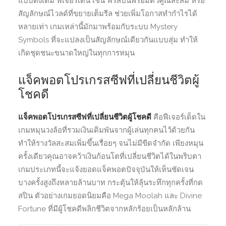
แบบดั้งเดิม ฟีเจอร์เด่น เช่น ฟรีสปินพร้อมตัวคูณสะสม หรือ
สัญลักษณ์ไวลด์ที่ขยายเต็มรีล ช่วยเพิ่มโอกาสทำกำไรได้
หลายเท่า เกมเหล่านี้มักมาพร้อมกับระบบ Mystery
Symbols ที่จะแปลงเป็นสัญลักษณ์เดียวกันแบบสุ่ม ทำให้
เกิดชุดชนะขนาดใหญ่ในทุกการหมุน
แจ็คพอตโปรเกรสซีฟที่เปลี่ยนชีวิตผู้
โชคดี
แจ็คพอตโปรเกรสซีฟที่เปลี่ยนชีวิตผู้โชคดี
คือฟีเจอร์เด็ดใน
เกมหมุนวงล้อที่รวมเงินเดิมพันจากผู้เล่นทุกคนไว้ด้วยกัน
ทำให้รางวัลสะสมเพิ่มขึ้นเรื่อยๆ จนไม่มีขีดจำกัด เพียงหมุน
ครั้งเดียวคุณอาจคว้าเงินก้อนโตที่เปลี่ยนชีวิตได้ในพริบตา
เกมประเภทนี้จะแจ้งยอดแจ็คพอตปัจจุบันให้เห็นชัดเจน
บางครั้งสูงถึงหลายล้านบาท กระตุ้นให้ลุ้นระทึกทุกครั้งที่กด
สปิน ตัวอย่างเกมยอดนิยมคือ Mega Moolah และ Divine
Fortune ที่มีผู้โชคดีพลิกชีวิตจากหลักร้อยเป็นหลักล้าน