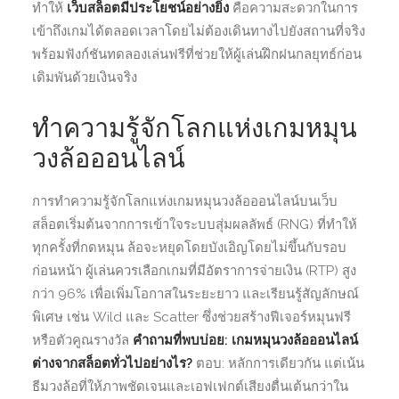
ทำให้
เว็บสล็อตมีประโยชน์อย่างยิ่ง
คือความสะดวกในการ
เข้าถึงเกมได้ตลอดเวลาโดยไม่ต้องเดินทางไปยังสถานที่จริง
พร้อมฟังก์ชันทดลองเล่นฟรีที่ช่วยให้ผู้เล่นฝึกฝนกลยุทธ์ก่อน
เดิมพันด้วยเงินจริง
ทำความรู้จักโลกแห่งเกมหมุน
วงล้อออนไลน์
การทำความรู้จักโลกแห่งเกมหมุนวงล้อออนไลน์บนเว็บ
สล็อตเริ่มต้นจากการเข้าใจระบบสุ่มผลลัพธ์ (RNG) ที่ทำให้
ทุกครั้งที่กดหมุน ล้อจะหยุดโดยบังเอิญโดยไม่ขึ้นกับรอบ
ก่อนหน้า ผู้เล่นควรเลือกเกมที่มีอัตราการจ่ายเงิน (RTP) สูง
กว่า 96% เพื่อเพิ่มโอกาสในระยะยาว และเรียนรู้สัญลักษณ์
พิเศษ เช่น Wild และ Scatter ซึ่งช่วยสร้างฟีเจอร์หมุนฟรี
หรือตัวคูณรางวัล
คำถามที่พบบ่อย: เกมหมุนวงล้อออนไลน์
ต่างจากสล็อตทั่วไปอย่างไร?
ตอบ: หลักการเดียวกัน แต่เน้น
ธีมวงล้อที่ให้ภาพชัดเจนและเอฟเฟกต์เสียงตื่นเต้นกว่าใน