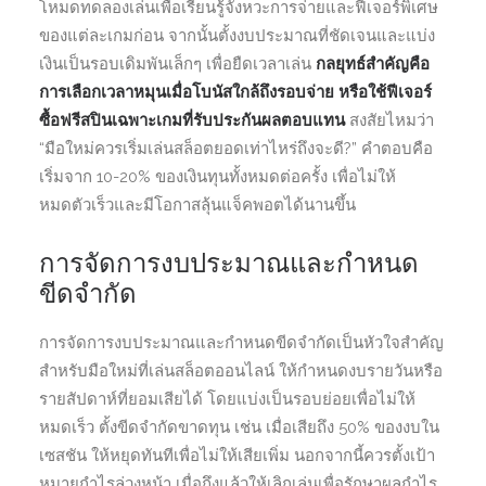
โหมดทดลองเล่นเพื่อเรียนรู้จังหวะการจ่ายและฟีเจอร์พิเศษ
ของแต่ละเกมก่อน จากนั้นตั้งงบประมาณที่ชัดเจนและแบ่ง
เงินเป็นรอบเดิมพันเล็กๆ เพื่อยืดเวลาเล่น
กลยุทธ์สำคัญคือ
การเลือกเวลาหมุนเมื่อโบนัสใกล้ถึงรอบจ่าย หรือใช้ฟีเจอร์
ซื้อฟรีสปินเฉพาะเกมที่รับประกันผลตอบแทน
สงสัยไหมว่า
“มือใหม่ควรเริ่มเล่นสล็อตยอดเท่าไหร่ถึงจะดี?” คำตอบคือ
เริ่มจาก 10-20% ของเงินทุนทั้งหมดต่อครั้ง เพื่อไม่ให้
หมดตัวเร็วและมีโอกาสลุ้นแจ็คพอตได้นานขึ้น
การจัดการงบประมาณและกำหนด
ขีดจำกัด
การจัดการงบประมาณและกำหนดขีดจำกัดเป็นหัวใจสำคัญ
สำหรับมือใหม่ที่เล่นสล็อตออนไลน์ ให้กำหนดงบรายวันหรือ
รายสัปดาห์ที่ยอมเสียได้ โดยแบ่งเป็นรอบย่อยเพื่อไม่ให้
หมดเร็ว ตั้งขีดจำกัดขาดทุน เช่น เมื่อเสียถึง 50% ของงบใน
เซสชัน ให้หยุดทันทีเพื่อไม่ให้เสียเพิ่ม นอกจากนี้ควรตั้งเป้า
หมายกำไรล่วงหน้า เมื่อถึงแล้วให้เลิกเล่นเพื่อรักษาผลกำไร