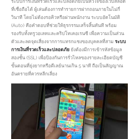
ระบบการเงินที่รวดเร็วและปลอดภัยเป็นหัวใจของเว็บสล็อต
ที่เชื่อถือได้ ผู้เล่นต้องการทำรายการฝากถอนภายในไม่กี่
วินาที โดยไม่ต้องรอคิวหรือผ่านพนักงาน ระบบอัตโนมัติ
(Auto) คือคำตอบที่ช่วยให้ธุรกรรมเสร็จสิ้นทันที พร้อม
รองรับทั้งทรูวอเลทและคริปโทเคอเรนซี เพื่อความเป็นส่วน
ตัวและลดจุดเสี่ยงจากการแทรกแซงของบุคคลที่สาม
ระบบ
การเงินที่รวดเร็วและปลอดภัย
ยังต้องมีการเข้ารหัสข้อมูล
สองชั้น (SSL) เพื่อป้องกันการรั่วไหลของรายละเอียดบัญชี
ขั้นตอนที่ยุ่งยากหรือดีเลย์นานเกิน 5 นาที ถือเป็นสัญญาณ
อันตรายที่ควรหลีกเลี่ยง