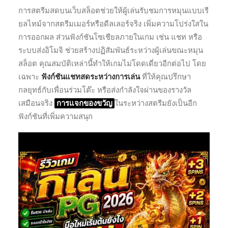
การสตรีมสดบนเว็บสล็อตช่วยให้ผู้เล่นรับชมการหมุนแบบเรี
ยลไทม์จากสตรีมเมอร์หรือดีลเลอร์จริง เพิ่มความโปร่งใสใน
การออกผล ส่วนฟังก์ชันโซเชียลภายในเกม เช่น แชท หรือ
ระบบส่งอิโมจิ ช่วยสร้างปฏิสัมพันธ์ระหว่างผู้เล่นขณะหมุน
สล็อต คุณสมบัติเหล่านี้ทำให้เกมไม่โดดเดี่ยวอีกต่อไป โดย
เฉพาะ
ฟังก์ชันแชทสดระหว่างการเล่น
ที่ให้คุณปรึกษา
กลยุทธ์กับเพื่อนร่วมโต๊ะ หรือส่งกำลังใจผ่านของรางวัล
เสมือนจริง
การแจกของขวัญ
ในระหว่างสตรีมยังเป็นอีก
ฟังก์ชันที่เพิ่มความสนุก