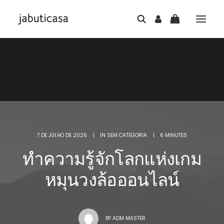
7 DE JULHO DE 2026
|
IN
SEM CATEGORIA
|
6 MINUTES
ทำความรู้จักโลกแห่งเกม
หมุนวงล้อออนไลน์
BY
ADM MASTER