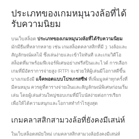
ประเภทของเกมหมุนวงล้อที่ได้
รับความนิยม
บนเว็บสล็อต
ประเภทของเกมหมุนวงล้อที่ได้รับความนิยม
มักมีธีมที่หลากหลาย เช่น เกมสล็อตคลาสสิกที่มี 3 วงล้อและ
สัญลักษณ์ผลไม้ ซึ่งเล่นง่ายและเข้าใจทันที และเกมวิดีโอ
สล็อตที่มาพร้อมฟีเจอร์พิเศษอย่างฟรีสปินและไวด์ การเลือก
เกมที่มีอัตราการจ่ายสูง (RTP) จะช่วยให้ผู้เล่นมีโอกาสดีขึ้น
บางเกมยังมี
แจ็คพอตแบบโปรเกรสซีฟ
ที่เพิ่มมูลค่าทุกครั้งที่
มีคนหมุน ควรดูที่ตารางจ่ายเงินและสัญลักษณ์พิเศษก่อนเริ่ม
เล่น โดยผู้เล่นส่วนใหญ่ชอบเกมที่มีโบนัสง่ายต่อการเรียก
เพื่อให้ได้ความสนุกและโอกาสทำกำไรสูงสุด
เกมคลาสสิกสามวงล้อที่ยังคงมีเสน่ห์
ในเว็บสล็อตสมัยใหม่ เกมคลาสสิกสามวงล้อยังคงมีเสน่ห์