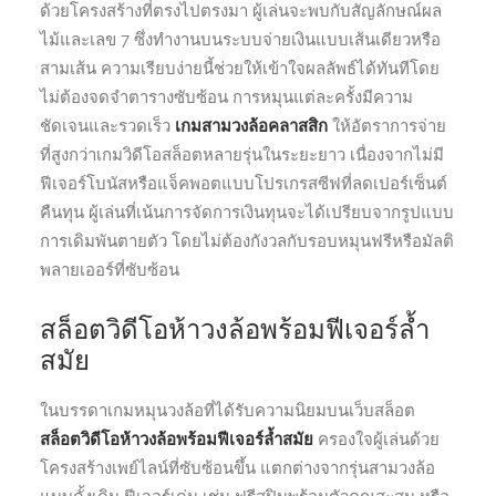
ด้วยโครงสร้างที่ตรงไปตรงมา ผู้เล่นจะพบกับสัญลักษณ์ผล
ไม้และเลข 7 ซึ่งทำงานบนระบบจ่ายเงินแบบเส้นเดียวหรือ
สามเส้น ความเรียบง่ายนี้ช่วยให้เข้าใจผลลัพธ์ได้ทันทีโดย
ไม่ต้องจดจำตารางซับซ้อน การหมุนแต่ละครั้งมีความ
ชัดเจนและรวดเร็ว
เกมสามวงล้อคลาสสิก
ให้อัตราการจ่าย
ที่สูงกว่าเกมวิดีโอสล็อตหลายรุ่นในระยะยาว เนื่องจากไม่มี
ฟีเจอร์โบนัสหรือแจ็คพอตแบบโปรเกรสซีฟที่ลดเปอร์เซ็นต์
คืนทุน ผู้เล่นที่เน้นการจัดการเงินทุนจะได้เปรียบจากรูปแบบ
การเดิมพันตายตัว โดยไม่ต้องกังวลกับรอบหมุนฟรีหรือมัลติ
พลายเออร์ที่ซับซ้อน
สล็อตวิดีโอห้าวงล้อพร้อมฟีเจอร์ล้ำ
สมัย
ในบรรดาเกมหมุนวงล้อที่ได้รับความนิยมบนเว็บสล็อต
สล็อตวิดีโอห้าวงล้อพร้อมฟีเจอร์ล้ำสมัย
ครองใจผู้เล่นด้วย
โครงสร้างเพย์ไลน์ที่ซับซ้อนขึ้น แตกต่างจากรุ่นสามวงล้อ