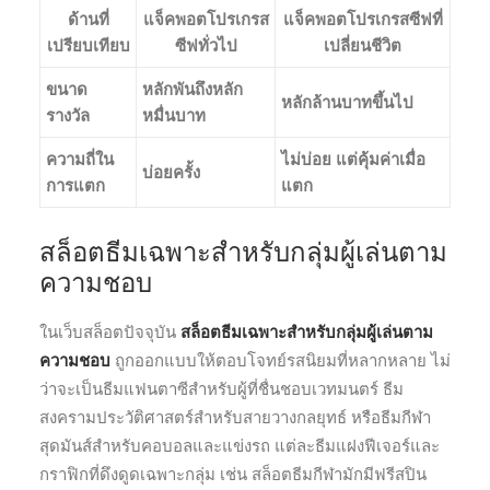
ด้านที่
แจ็คพอตโปรเกรส
แจ็คพอตโปรเกรสซีฟที่
เปรียบเทียบ
ซีฟทั่วไป
เปลี่ยนชีวิต
ขนาด
หลักพันถึงหลัก
หลักล้านบาทขึ้นไป
รางวัล
หมื่นบาท
ความถี่ใน
ไม่บ่อย แต่คุ้มค่าเมื่อ
บ่อยครั้ง
การแตก
แตก
สล็อตธีมเฉพาะสำหรับกลุ่มผู้เล่นตาม
ความชอบ
ในเว็บสล็อตปัจจุบัน
สล็อตธีมเฉพาะสำหรับกลุ่มผู้เล่นตาม
ความชอบ
ถูกออกแบบให้ตอบโจทย์รสนิยมที่หลากหลาย ไม่
ว่าจะเป็นธีมแฟนตาซีสำหรับผู้ที่ชื่นชอบเวทมนตร์ ธีม
สงครามประวัติศาสตร์สำหรับสายวางกลยุทธ์ หรือธีมกีฬา
สุดมันส์สำหรับคอบอลและแข่งรถ แต่ละธีมแฝงฟีเจอร์และ
กราฟิกที่ดึงดูดเฉพาะกลุ่ม เช่น สล็อตธีมกีฬามักมีฟรีสปิน