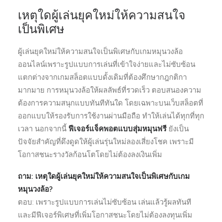
เหตุใดผู้เล่นยุคใหม่ให้ความสนใจ
เป็นพิเศษ
ผู้เล่นยุคใหม่ให้ความสนใจเป็นพิเศษกับเกมหมุนวงล้อ
ออนไลน์เพราะรูปแบบการเล่นที่เข้าใจง่ายและไม่ซับซ้อน
แตกต่างจากเกมสล็อตแบบดั้งเดิมที่ต้องศึกษากฎกติกา
มากมาย การหมุนวงล้อให้ผลลัพธ์ที่รวดเร็ว ตอบสนองความ
ต้องการความสนุกแบบทันทีทันใด โดยเฉพาะบนเว็บสล็อตที่
ออกแบบให้รองรับการใช้งานผ่านมือถือ ทำให้เล่นได้ทุกที่ทุก
เวลา นอกจากนี้
ฟีเจอร์แจ็คพอตแบบสุ่มหมุนฟรี
ยังเป็น
ปัจจัยสำคัญที่ดึงดูดให้ผู้เล่นรุ่นใหม่ลองเสี่ยงโชค เพราะมี
โอกาสชนะรางวัลก้อนโตโดยไม่ต้องลงเงินเพิ่ม
ถาม: เหตุใดผู้เล่นยุคใหม่ให้ความสนใจเป็นพิเศษกับเกม
หมุนวงล้อ?
ตอบ: เพราะรูปแบบการเล่นไม่ซับซ้อน เล่นแล้วรู้ผลทันที
และมีฟีเจอร์พิเศษที่เพิ่มโอกาสชนะโดยไม่ต้องลงทุนเพิ่ม